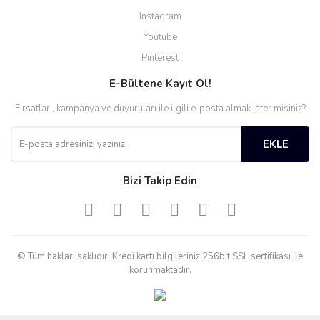
Instagram
Youtube
Pinterest
E-Bültene Kayıt Ol!
Fırsatları, kampanya ve duyuruları ile ilgili e-posta almak ister misiniz?
EKLE
Bizi Takip Edin
© Tüm hakları saklıdır. Kredi kartı bilgileriniz 256bit SSL sertifikası ile
korunmaktadır.