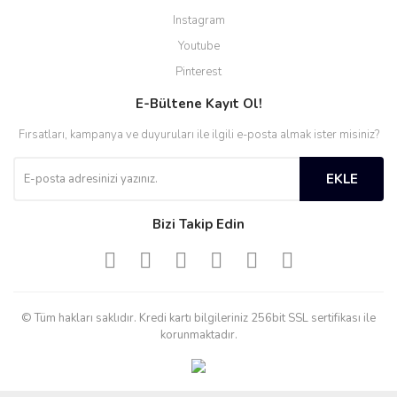
Instagram
Youtube
Pinterest
E-Bültene Kayıt Ol!
Fırsatları, kampanya ve duyuruları ile ilgili e-posta almak ister misiniz?
EKLE
Bizi Takip Edin
© Tüm hakları saklıdır. Kredi kartı bilgileriniz 256bit SSL sertifikası ile
korunmaktadır.