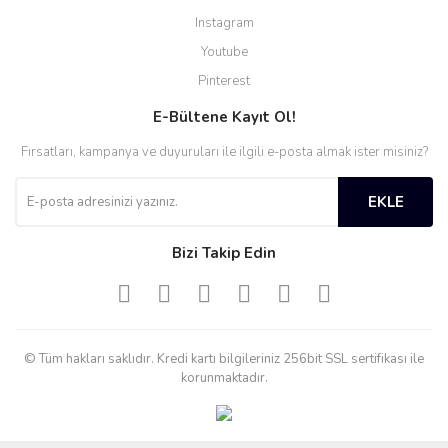
Instagram
Youtube
Pinterest
E-Bültene Kayıt Ol!
Fırsatları, kampanya ve duyuruları ile ilgili e-posta almak ister misiniz?
EKLE
Bizi Takip Edin
© Tüm hakları saklıdır. Kredi kartı bilgileriniz 256bit SSL sertifikası ile
korunmaktadır.