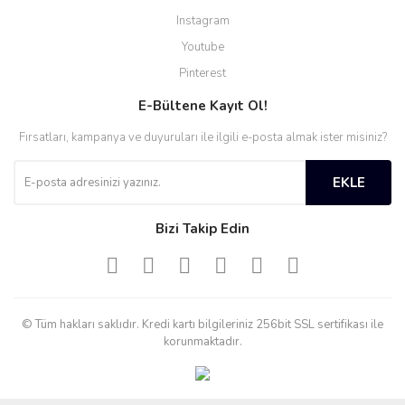
Instagram
Youtube
Pinterest
E-Bültene Kayıt Ol!
Fırsatları, kampanya ve duyuruları ile ilgili e-posta almak ister misiniz?
EKLE
Bizi Takip Edin
© Tüm hakları saklıdır. Kredi kartı bilgileriniz 256bit SSL sertifikası ile
korunmaktadır.