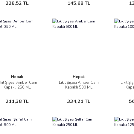
Sepete Ekle
Sepete Ekle
228,52 TL
145,68 TL
1
Hepak
Hepak
ikit Şişesi Amber Cam
Likit Şişesi Amber Cam
Likit Ş
İncele
İncele
Kapaklı 250 ML
Kapaklı 500 ML
Kapa
Sepete Ekle
Sepete Ekle
211,38 TL
334,21 TL
5