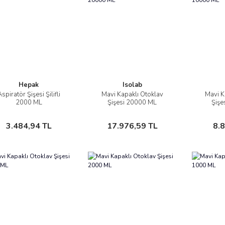
Hepak
Isolab
spiratör Şişesi Şilifli
Mavi Kapaklı Otoklav
Mavi K
İncele
İncele
2000 ML
Şişesi 20000 ML
Şişe
Sepete Ekle
Sepete Ekle
3.484,94 TL
17.976,59 TL
8.