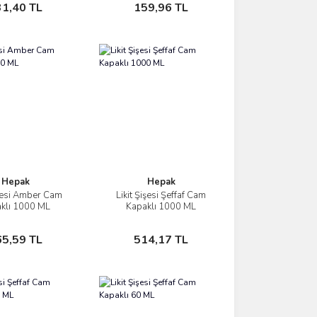
Sepete Ekle
Sepete Ekle
31,40 TL
159,96 TL
Hepak
Hepak
işesi Amber Cam
Likit Şişesi Şeffaf Cam
İncele
İncele
klı 1000 ML
Kapaklı 1000 ML
Sepete Ekle
Sepete Ekle
65,59 TL
514,17 TL