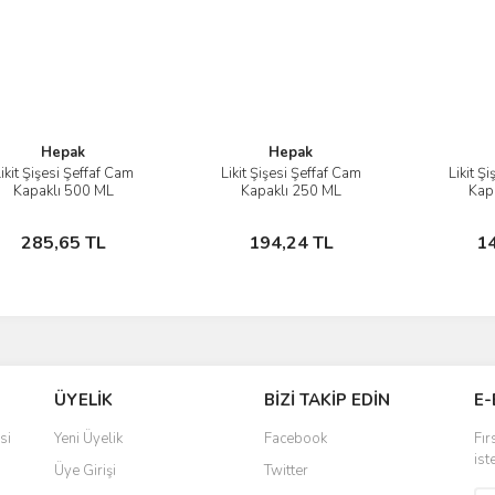
Hepak
Hepak
ikit Şişesi Şeffaf Cam
Likit Şişesi Şeffaf Cam
Likit Ş
İncele
İncele
Kapaklı 500 ML
Kapaklı 250 ML
Kap
Sepete Ekle
Sepete Ekle
285,65 TL
194,24 TL
1
ÜYELİK
BİZİ TAKİP EDİN
E-
si
Yeni Üyelik
Facebook
Fır
ist
Üye Girişi
Twitter