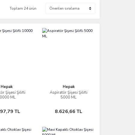
Toplam 24 ürün
Hepak
Hepak
ör Şişesi Şilifli
Aspiratör Şişesi Şilifli
İncele
İncele
0000 ML
5000 ML
Sepete Ekle
Sepete Ekle
997,79 TL
8.626,66 TL