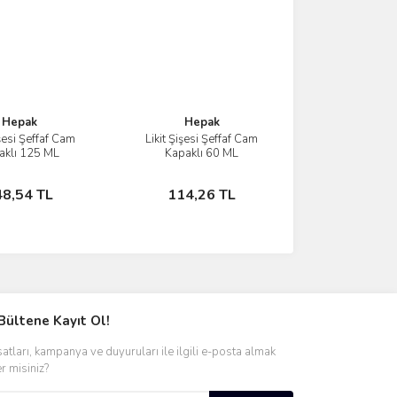
Hepak
Hepak
işesi Şeffaf Cam
Likit Şişesi Şeffaf Cam
İncele
İncele
aklı 125 ML
Kapaklı 60 ML
Sepete Ekle
Sepete Ekle
48,54 TL
114,26 TL
Bültene Kayıt Ol!
satları, kampanya ve duyuruları ile ilgili e-posta almak
er misiniz?