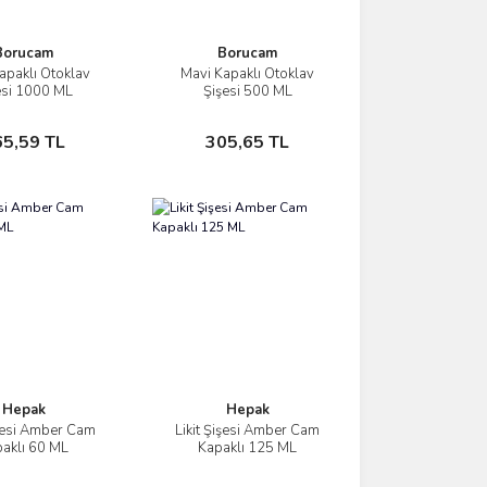
Borucam
Borucam
apaklı Otoklav
Mavi Kapaklı Otoklav
İncele
İncele
esi 1000 ML
Şişesi 500 ML
Sepete Ekle
Sepete Ekle
65,59 TL
305,65 TL
Hepak
Hepak
işesi Amber Cam
Likit Şişesi Amber Cam
İncele
İncele
aklı 60 ML
Kapaklı 125 ML