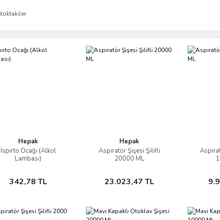
toktakiler
Hepak
Hepak
İspirto Ocağı (Alkol
Aspiratör Şişesi Şilifli
Aspirat
İncele
İncele
Lambası)
20000 ML
1
Sepete Ekle
Sepete Ekle
342,78 TL
23.023,47 TL
9.