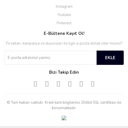
Instagram
Youtube
Pinterest
E-Bültene Kayıt Ol!
Fırsatları, kampanya ve duyuruları ile ilgili e-posta almak ister misiniz?
EKLE
Bizi Takip Edin
© Tüm hakları saklıdır. Kredi kartı bilgileriniz 256bit SSL sertifikası ile
korunmaktadır.