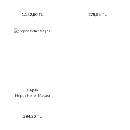
1.142,60 TL
279,94 TL
Hepak
Hepak Beher Maşası
394,20 TL