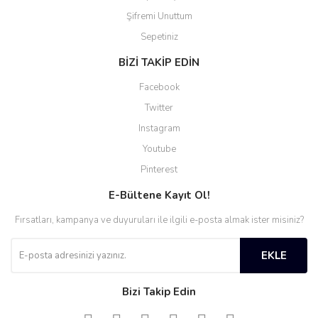
Şifremi Unuttum
Sepetiniz
BİZİ TAKİP EDİN
Facebook
Twitter
Instagram
Youtube
Pinterest
E-Bültene Kayıt Ol!
Fırsatları, kampanya ve duyuruları ile ilgili e-posta almak ister misiniz?
EKLE
Bizi Takip Edin