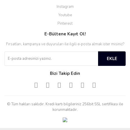
Instagram
Youtube
Pinterest
E-Bültene Kayıt Ol!
Fırsatları, kampanya ve duyuruları ile ilgili e-posta almak ister misiniz?
EKLE
Bizi Takip Edin
© Tüm hakları saklıdır. Kredi kartı bilgileriniz 256bit SSL sertifikası ile
korunmaktadır.