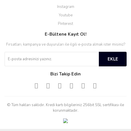
Instagram
Youtube
Pinterest
E-Bültene Kayıt Ol!
Fırsatları, kampanya ve duyuruları ile ilgili e-posta almak ister misiniz?
EKLE
Bizi Takip Edin
© Tüm hakları saklıdır. Kredi kartı bilgileriniz 256bit SSL sertifikası ile
korunmaktadır.