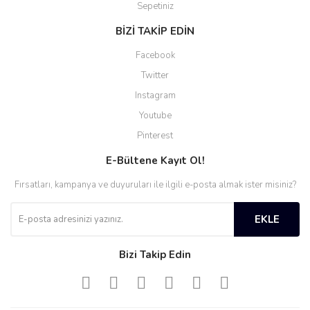
Sepetiniz
BİZİ TAKİP EDİN
Facebook
Twitter
Instagram
Youtube
Pinterest
E-Bültene Kayıt Ol!
Fırsatları, kampanya ve duyuruları ile ilgili e-posta almak ister misiniz?
EKLE
Bizi Takip Edin