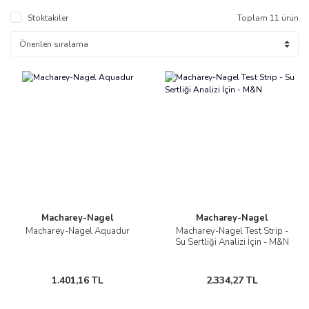
Stoktakiler
Toplam 11 ürün
Macharey-Nagel
Macharey-Nagel
Macharey-Nagel Aquadur
Macharey-Nagel Test Strip -
Su Sertliği Analizi İçin - M&N
1.401,16 TL
2.334,27 TL