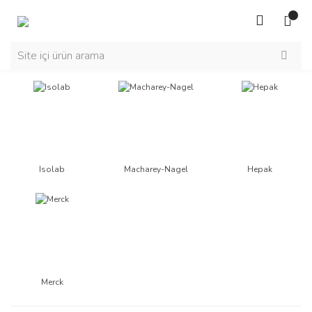
Isolab
Macharey-Nagel
Hepak
Merck