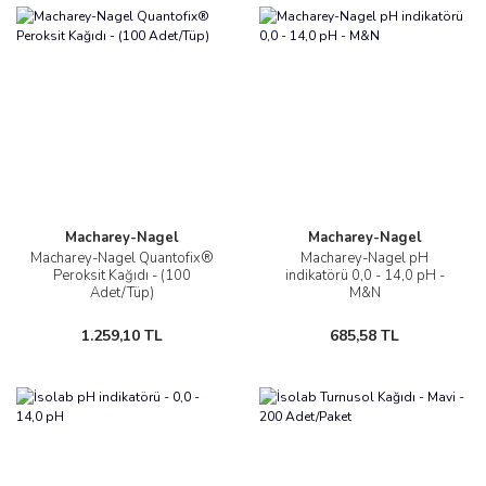
Macharey-Nagel
Macharey-Nagel
Macharey-Nagel Quantofix®
Macharey-Nagel pH
Peroksit Kağıdı - (100
indikatörü 0,0 - 14,0 pH -
Adet/Tüp)
M&N
1.259,10 TL
685,58 TL