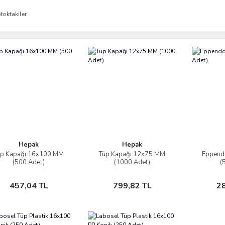
toktakiler
Hepak
Hepak
üp Kapağı 16x100 MM
Tüp Kapağı 12x75 MM
Eppendo
İncele
İncele
(500 Adet)
(1000 Adet)
(
Sepete Ekle
Sepete Ekle
457,04 TL
799,82 TL
2