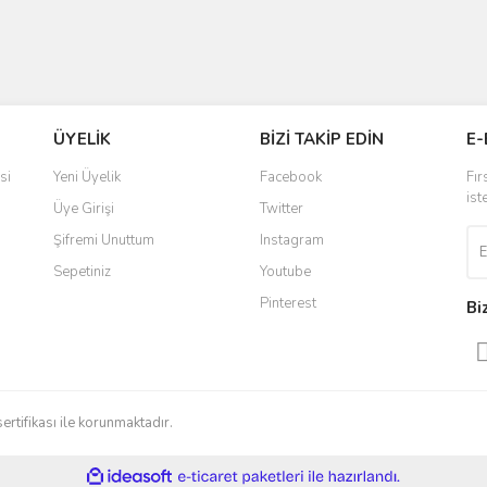
ÜYELİK
BİZİ TAKİP EDİN
E-
si
Yeni Üyelik
Facebook
Fır
ist
Üye Girişi
Twitter
Şifremi Unuttum
Instagram
Sepetiniz
Youtube
Pinterest
Bi
sertifikası ile korunmaktadır.
ile
ideasoft
e-