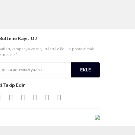
Bültene Kayıt Ol!
satları, kampanya ve duyuruları ile ilgili e-posta almak
er misiniz?
EKLE
zi Takip Edin