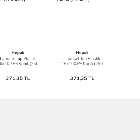
Hepak
Hepak
Labosel Tüp Plastik
Labosel Tüp Plastik
İncele
İncele
6x100 PS Konik (250
16x100 PP Konik (250
Adet)
Adet)
Sepete Ekle
Sepete Ekle
371,35 TL
371,35 TL