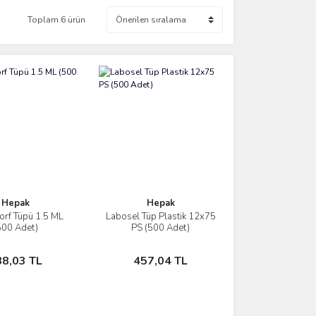
Toplam 6 ürün
Hepak
Hepak
rf Tüpü 1.5 ML
Labosel Tüp Plastik 12x75
İncele
İncele
500 Adet)
PS (500 Adet)
Sepete Ekle
Sepete Ekle
88,03 TL
457,04 TL