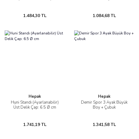
1.484,30 TL
1.084,68 TL
Hepak
Hepak
Huni Standı (Ayarlanabilir)
Demir Spor 3 Ayak Büyük
Üst Delik Çap: 6.5 Ø cm
Boy + Çubuk
1.741,19 TL
1.341,58 TL