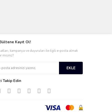
Bültene Kayıt Ol!
satları, kampanya ve duyuruları ile ilgili e-posta almak
er misiniz?
EKLE
zi Takip Edin