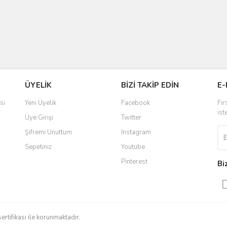
ÜYELİK
BİZİ TAKİP EDİN
E-
si
Yeni Üyelik
Facebook
Fır
ist
Üye Girişi
Twitter
Şifremi Unuttum
Instagram
Sepetiniz
Youtube
Pinterest
Bi
sertifikası ile korunmaktadır.