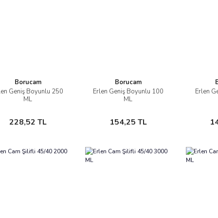
Borucam
Borucam
len Geniş Boyunlu 250
Erlen Geniş Boyunlu 100
Erlen G
İncele
İncele
ML
ML
Sepete Ekle
Sepete Ekle
228,52 TL
154,25 TL
1