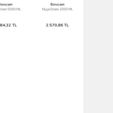
Borucam
Borucam
rleni 5000 ML
Nuçe Erleni 2000 ML
İncele
İncele
Sepete Ekle
Sepete Ekle
284,32 TL
2.570,86 TL