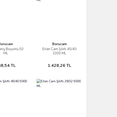
Borucam
Borucam
eniş Boyunlu 50
Erlen Cam Şilifli 45/40
İncele
İncele
ML
1000 ML
Sepete Ekle
Sepete Ekle
48,54 TL
1.428,26 TL