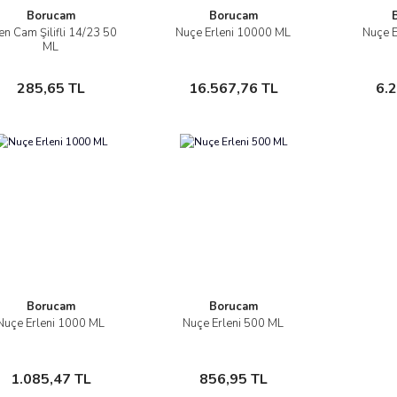
Borucam
Borucam
en Cam Şilifli 14/23 50
Nuçe Erleni 10000 ML
Nuçe E
İncele
İncele
ML
Sepete Ekle
Sepete Ekle
285,65 TL
16.567,76 TL
6.
Borucam
Borucam
Nuçe Erleni 1000 ML
Nuçe Erleni 500 ML
İncele
İncele
Sepete Ekle
Sepete Ekle
1.085,47 TL
856,95 TL