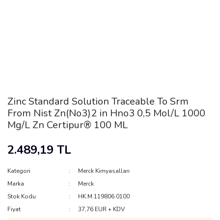
Zinc Standard Solution Traceable To Srm
From Nist Zn(No3)2 in Hno3 0,5 Mol/L 1000
Mg/L Zn Certipur® 100 ML
2.489,19 TL
Kategori
Merck Kimyasalları
Marka
Merck
Stok Kodu
HK.M.119806.0100
Fiyat
37,76 EUR + KDV