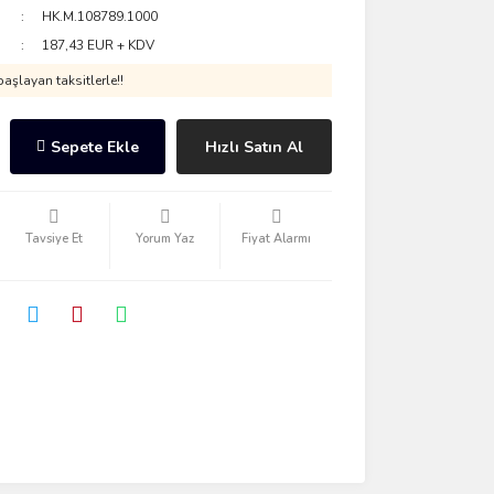
HK.M.108789.1000
187,43 EUR + KDV
aşlayan taksitlerle!!
Sepete Ekle
Hızlı Satın Al
Tavsiye Et
Yorum Yaz
Fiyat Alarmı