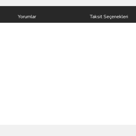
Yorumlar
Taksit Seçenekleri
ve diğer konularda yetersiz gördüğünüz noktaları öneri formunu kullanarak taraf