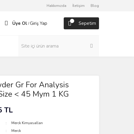
Hakkımızda
İletişim
Blog
Üye Ol
Giriş Yap
Sepetim
/
der Gr For Analysis
 Size < 45 Mym 1 KG
5 TL
Merck Kimyasalları
Merck