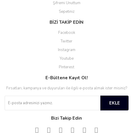
Şifremi Unuttum
Sepetiniz
BİZİ TAKİP EDİN
Facebook
Twitter
Instagram
Youtube
Pinterest
E-Bültene Kayıt Ol!
Fırsatları, kampanya ve duyuruları ile ilgili e-posta almak ister misiniz?
EKLE
Bizi Takip Edin