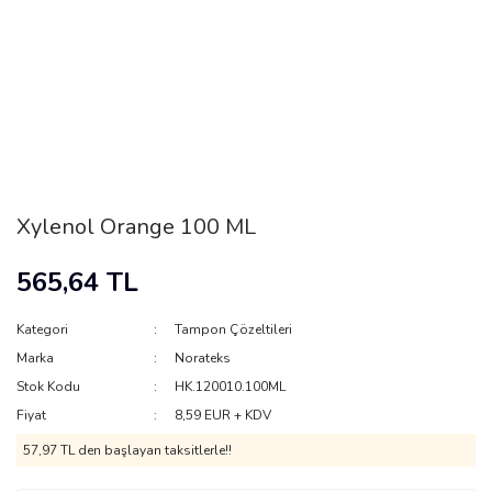
Xylenol Orange 100 ML
565,64 TL
Kategori
Tampon Çözeltileri
Marka
Norateks
Stok Kodu
HK.120010.100ML
Fiyat
8,59 EUR + KDV
57,97 TL den başlayan taksitlerle!!