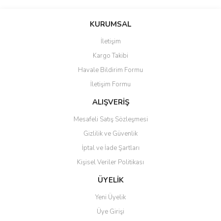
Bu ürünün fiyat bilgisi, resim, ürün açıklamalarında ve diğer
konularda yetersiz gördüğünüz noktaları öneri formunu kullanarak
Bu ürüne ilk yorumu siz yapın!
KURUMSAL
tarafımıza iletebilirsiniz.
Görüş ve önerileriniz için teşekkür ederiz.
İletişim
Yorum Yaz
Kargo Takibi
Ürün resmi kalitesiz, bozuk veya görüntülenemiyor.
Havale Bildirim Formu
Ürün açıklamasında eksik bilgiler bulunuyor.
İletişim Formu
Ürün bilgilerinde hatalar bulunuyor.
Ürün fiyatı diğer sitelerden daha pahalı.
ALIŞVERİŞ
Bu ürüne benzer farklı alternatifler olmalı.
Mesafeli Satış Sözleşmesi
Gizlilik ve Güvenlik
İptal ve İade Şartları
Kişisel Veriler Politikası
Gönder
ÜYELİK
Yeni Üyelik
Üye Girişi