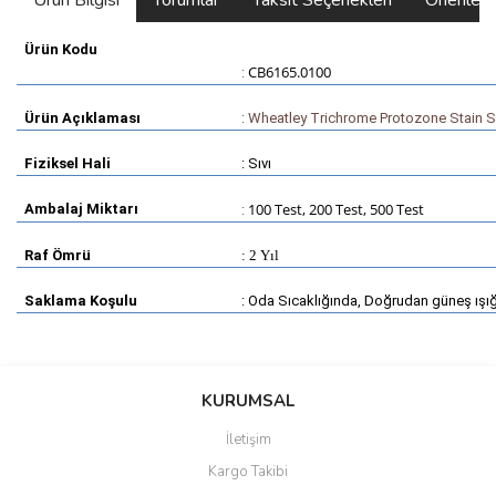
Ürün Bilgisi
Yorumlar
Taksit Seçenekleri
Önerilerin
Ürün Kodu
CB6165.0100
:
Ürün Açıklaması
:
Wheatley Trichrome Protozone Stain S
Fiziksel Hali
: Sıvı
100 Test, 200 Test, 500 Test
Ambalaj Miktarı
:
Raf Ömrü
: 2 Yıl
Saklama Koşulu
: Oda Sıcaklığında, Doğrudan güneş ışı
Bu ürünün fiyat bilgisi, resim, ürün açıklamalarında ve diğer
konularda yetersiz gördüğünüz noktaları öneri formunu kullanarak
Bu ürüne ilk yorumu siz yapın!
KURUMSAL
tarafımıza iletebilirsiniz.
Görüş ve önerileriniz için teşekkür ederiz.
İletişim
Yorum Yaz
Kargo Takibi
Ürün resmi kalitesiz, bozuk veya görüntülenemiyor.