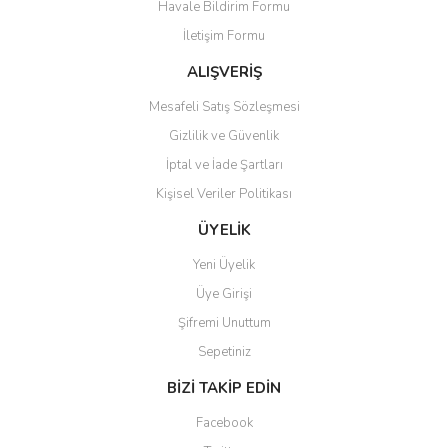
Havale Bildirim Formu
Ürün açıklamasında eksik bilgiler bulunuyor.
İletişim Formu
Ürün bilgilerinde hatalar bulunuyor.
Ürün fiyatı diğer sitelerden daha pahalı.
ALIŞVERİŞ
Bu ürüne benzer farklı alternatifler olmalı.
Mesafeli Satış Sözleşmesi
Gizlilik ve Güvenlik
İptal ve İade Şartları
Kişisel Veriler Politikası
Gönder
ÜYELİK
Yeni Üyelik
Üye Girişi
Şifremi Unuttum
Sepetiniz
BİZİ TAKİP EDİN
Facebook