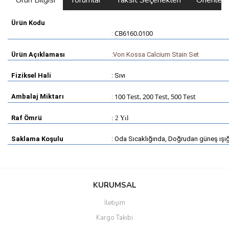
Ürün Bilgisi
Yorumlar
Taksit Seçenekleri
Önerilerin
Ürün Kodu
CB6160.0100
:
Ürün Açıklaması
:
Von Kossa Calcium Stain Set
Fiziksel Hali
: Sıvı
100 Test, 200 Test, 500 Test
Ambalaj Miktarı
:
Raf Ömrü
: 2 Yıl
Saklama Koşulu
: Oda Sıcaklığında, Doğrudan güneş ışı
Bu ürünün fiyat bilgisi, resim, ürün açıklamalarında ve diğer
konularda yetersiz gördüğünüz noktaları öneri formunu kullanarak
Bu ürüne ilk yorumu siz yapın!
KURUMSAL
tarafımıza iletebilirsiniz.
Görüş ve önerileriniz için teşekkür ederiz.
İletişim
Yorum Yaz
Kargo Takibi
Ürün resmi kalitesiz, bozuk veya görüntülenemiyor.