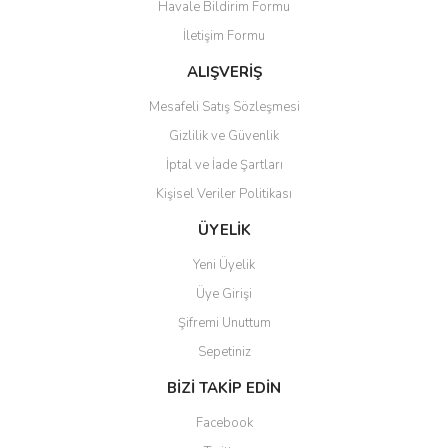
Havale Bildirim Formu
Ürün açıklamasında eksik bilgiler bulunuyor.
İletişim Formu
Ürün bilgilerinde hatalar bulunuyor.
Ürün fiyatı diğer sitelerden daha pahalı.
ALIŞVERİŞ
Bu ürüne benzer farklı alternatifler olmalı.
Mesafeli Satış Sözleşmesi
Gizlilik ve Güvenlik
İptal ve İade Şartları
Kişisel Veriler Politikası
Gönder
ÜYELİK
Yeni Üyelik
Üye Girişi
Şifremi Unuttum
Sepetiniz
BİZİ TAKİP EDİN
Facebook