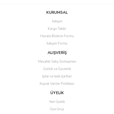
Bu ürünün fiyat bilgisi, resim, ürün açıklamalarında ve diğer
konularda yetersiz gördüğünüz noktaları öneri formunu kullanarak
Bu ürüne ilk yorumu siz yapın!
KURUMSAL
tarafımıza iletebilirsiniz.
Görüş ve önerileriniz için teşekkür ederiz.
İletişim
Yorum Yaz
Kargo Takibi
Ürün resmi kalitesiz, bozuk veya görüntülenemiyor.
Havale Bildirim Formu
Ürün açıklamasında eksik bilgiler bulunuyor.
İletişim Formu
Ürün bilgilerinde hatalar bulunuyor.
Ürün fiyatı diğer sitelerden daha pahalı.
ALIŞVERİŞ
Bu ürüne benzer farklı alternatifler olmalı.
Mesafeli Satış Sözleşmesi
Gizlilik ve Güvenlik
İptal ve İade Şartları
Kişisel Veriler Politikası
Gönder
ÜYELİK
Yeni Üyelik
Üye Girişi