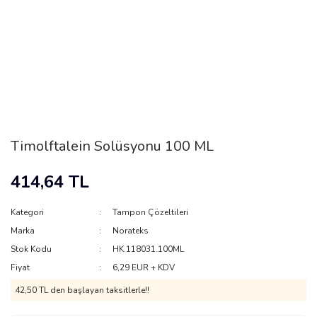
Timolftalein Solüsyonu 100 ML
414,64 TL
Kategori
Tampon Çözeltileri
Marka
Norateks
Stok Kodu
HK.118031.100ML
Fiyat
6,29 EUR + KDV
42,50 TL den başlayan taksitlerle!!