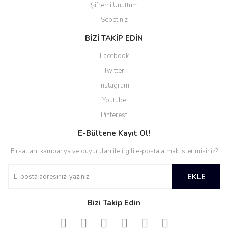
Şifremi Unuttum
Sepetiniz
BİZİ TAKİP EDİN
Facebook
Twitter
Instagram
Youtube
Pinterest
E-Bültene Kayıt Ol!
Fırsatları, kampanya ve duyuruları ile ilgili e-posta almak ister misiniz?
EKLE
Bizi Takip Edin