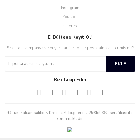
Instagram
Youtube
Pinterest
E-Bültene Kayıt Ol!
Fırsatları, kampanya ve duyuruları ile ilgili e-posta almak ister misiniz?
EKLE
Bizi Takip Edin
© Tüm hakları saklıdır. Kredi kartı bilgileriniz 256bit SSL sertifikası ile
korunmaktadır.