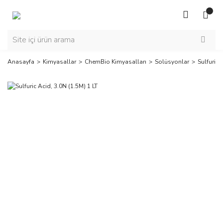
Anasayfa
Kimyasallar
ChemBio Kimyasalları
Solüsyonlar
Sulfuric 