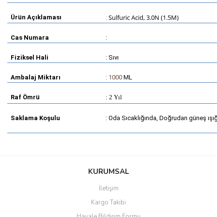
Sulfuric Acid, 3.0N (1.5M)
Ürün Açıklaması
:
Cas Numara
:
Fiziksel Hali
: Sıvı
Ambalaj Miktarı
: 1000
ML
Raf Ömrü
: 2 Yıl
Saklama Koşulu
: Oda Sıcaklığında, Doğrudan güneş ışı
Bu ürünün fiyat bilgisi, resim, ürün açıklamalarında ve diğer
konularda yetersiz gördüğünüz noktaları öneri formunu kullanarak
Bu ürüne ilk yorumu siz yapın!
KURUMSAL
tarafımıza iletebilirsiniz.
Görüş ve önerileriniz için teşekkür ederiz.
İletişim
Yorum Yaz
Kargo Takibi
Ürün resmi kalitesiz, bozuk veya görüntülenemiyor.
Havale Bildirim Formu