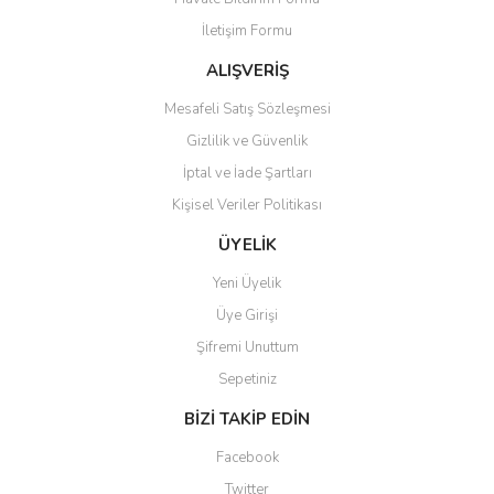
Ürün açıklamasında eksik bilgiler bulunuyor.
İletişim Formu
Ürün bilgilerinde hatalar bulunuyor.
Ürün fiyatı diğer sitelerden daha pahalı.
ALIŞVERİŞ
Bu ürüne benzer farklı alternatifler olmalı.
Mesafeli Satış Sözleşmesi
Gizlilik ve Güvenlik
İptal ve İade Şartları
Kişisel Veriler Politikası
Gönder
ÜYELİK
Yeni Üyelik
Üye Girişi
Şifremi Unuttum
Sepetiniz
BİZİ TAKİP EDİN
Facebook
Twitter