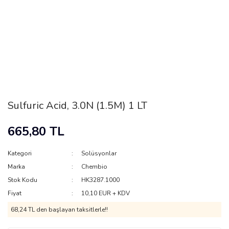
Sulfuric Acid, 3.0N (1.5M) 1 LT
665,80 TL
Kategori
Solüsyonlar
Marka
Chembio
Stok Kodu
HK3287.1000
Fiyat
10,10 EUR + KDV
68,24 TL den başlayan taksitlerle!!