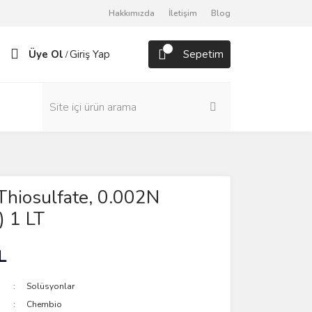
Hakkımızda
İletişim
Blog
Üye Ol
Giriş Yap
Sepetim
/
Thiosulfate, 0.002N
) 1 LT
L
Solüsyonlar
Chembio