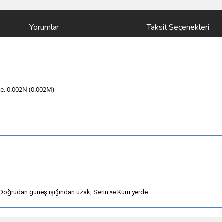
Yorumlar
Taksit Seçenekleri
e, 0.002N (0.002M)
 Doğrudan güneş ışığından uzak, Serin ve Kuru yerde