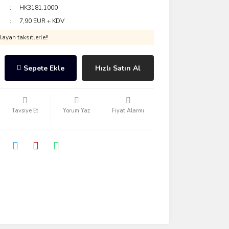
HK3181.1000
7,90 EUR + KDV
ayan taksitlerle!!
Sepete Ekle
Hızlı Satın Al
Tavsiye Et
Yorum Yaz
Fiyat Alarmı