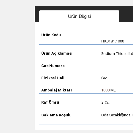
Ürün Bilgisi
Ürün Kodu
HK3181.1000
:
Sodium Thiosulfat
Ürün Açıklaması
:
Cas Numara
:
Fiziksel Hali
: Sıvı
Ambalaj Miktarı
: 1000
ML
Raf Ömrü
: 2 Yıl
Saklama Koşulu
: Oda Sıcaklığında,