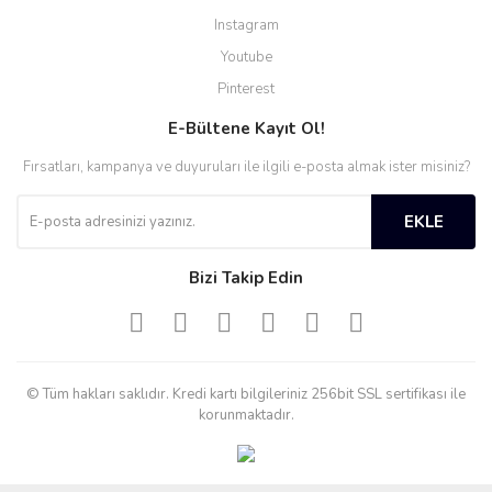
Instagram
Youtube
Pinterest
E-Bültene Kayıt Ol!
Fırsatları, kampanya ve duyuruları ile ilgili e-posta almak ister misiniz?
EKLE
Bizi Takip Edin
© Tüm hakları saklıdır. Kredi kartı bilgileriniz 256bit SSL sertifikası ile
korunmaktadır.