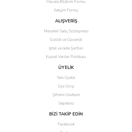
Havale Bildirim Formu
Ürün açıklamasında eksik bilgiler bulunuyor.
İletişim Formu
Ürün bilgilerinde hatalar bulunuyor.
Ürün fiyatı diğer sitelerden daha pahalı.
ALIŞVERİŞ
Bu ürüne benzer farklı alternatifler olmalı.
Mesafeli Satış Sözleşmesi
Gizlilik ve Güvenlik
İptal ve İade Şartları
Kişisel Veriler Politikası
Gönder
ÜYELİK
Yeni Üyelik
Üye Girişi
Şifremi Unuttum
Sepetiniz
BİZİ TAKİP EDİN
Facebook