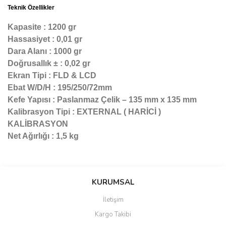
Teknik Özellikler
Kapasite : 1200 gr
Hassasiyet : 0,01 gr
Dara Alanı : 1000 gr
Doğrusallık ± : 0,02 gr
Ekran Tipi : FLD & LCD
Ebat W/D/H : 195/250/72mm
Kefe Yapısı : Paslanmaz Çelik – 135 mm x 135 mm
Kalibrasyon Tipi : EXTERNAL ( HARİCİ )
KALİBRASYON
Net Ağırlığı : 1,5 kg
Bu ürünün fiyat bilgisi, resim, ürün açıklamalarında ve diğer
konularda yetersiz gördüğünüz noktaları öneri formunu kullanarak
Bu ürüne ilk yorumu siz yapın!
KURUMSAL
tarafımıza iletebilirsiniz.
Görüş ve önerileriniz için teşekkür ederiz.
İletişim
Yorum Yaz
Kargo Takibi
Ürün resmi kalitesiz, bozuk veya görüntülenemiyor.