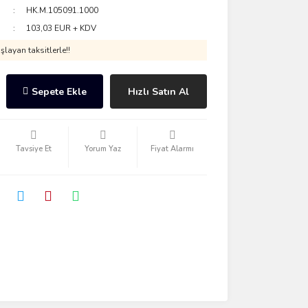
HK.M.105091.1000
103,03 EUR + KDV
layan taksitlerle!!
Sepete Ekle
Hızlı Satın Al
Tavsiye Et
Yorum Yaz
Fiyat Alarmı