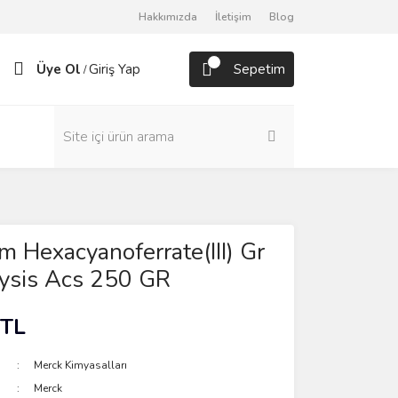
Hakkımızda
İletişim
Blog
Üye Ol
Giriş Yap
Sepetim
/
m Hexacyanoferrate(III) Gr
lysis Acs 250 GR
 TL
Merck Kimyasalları
Merck