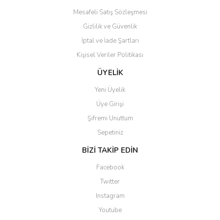
Bu ürüne benzer farklı alternatifler olmalı.
Mesafeli Satış Sözleşmesi
Gizlilik ve Güvenlik
İptal ve İade Şartları
Kişisel Veriler Politikası
Gönder
ÜYELİK
Yeni Üyelik
Üye Girişi
Şifremi Unuttum
Sepetiniz
BİZİ TAKİP EDİN
Facebook
Twitter
Instagram
Youtube