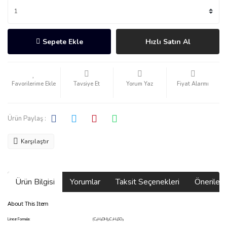
Sepete Ekle
Hızlı Satın Al
Tavsiye Et
Yorum Yaz
Fiyat Alarmı
Ürün Paylaş :
Karşılaştır
Ürün Bilgisi
Yorumlar
Taksit Seçenekleri
Önerilerin
About This Item
Linear Formula:
(C
H
OH)
C
H
SO
6
4
2
7
4
3