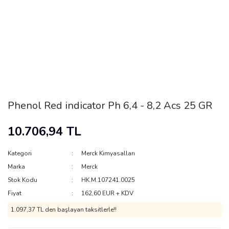
Phenol Red indicator Ph 6,4 - 8,2 Acs 25 GR
10.706,94 TL
Kategori
Merck Kimyasalları
Marka
Merck
Stok Kodu
HK.M.107241.0025
Fiyat
162,60 EUR + KDV
1.097,37 TL den başlayan taksitlerle!!