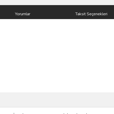
Yorumlar
Taksit Seçenekleri
ve diğer konularda yetersiz gördüğünüz noktaları öneri formunu kullanarak taraf
Bu ürüne ilk yorumu siz yapın!