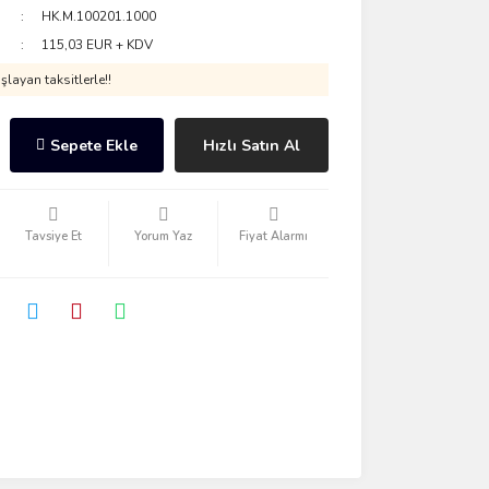
HK.M.100201.1000
115,03 EUR + KDV
layan taksitlerle!!
Sepete Ekle
Hızlı Satın Al
Tavsiye Et
Yorum Yaz
Fiyat Alarmı