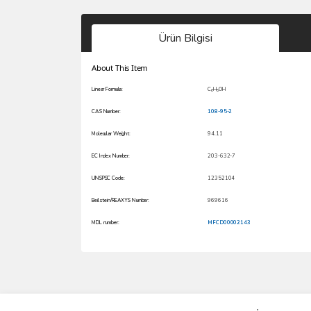
Ürün Bilgisi
About This Item
Linear Formula:
C
H
OH
6
5
CAS Number:
108-95-2
Molecular Weight:
94.11
EC Index Number:
203-632-7
UNSPSC Code:
12352104
Beilstein/REAXYS Number:
969616
MDL number:
MFCD00002143
Bu ürünün fiyat bilgisi, resim, ürün açıklamalarında 
Görüş ve önerileriniz için teşekkür ederiz.