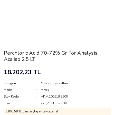
Perchloric Acid 70-72% Gr For Analysis
Acs,iso 2.5 LT
18.202,23 TL
Kategori
Merck Kimyasalları
Marka
Merck
Stok Kodu
HK.M.100519.2500
Fiyat
276,25 EUR + KDV
1.865,58 TL den başlayan taksitlerle!!