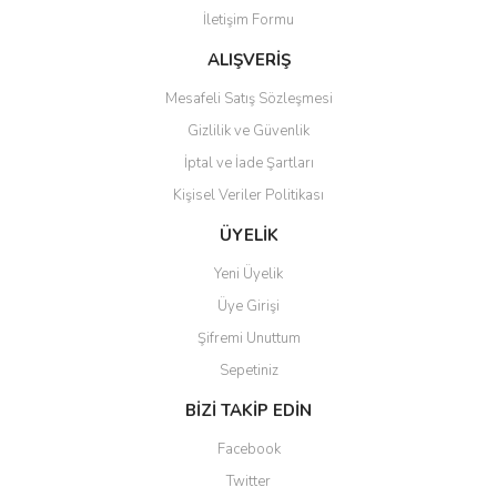
İletişim Formu
Ürün bilgilerinde hatalar bulunuyor.
Ürün fiyatı diğer sitelerden daha pahalı.
ALIŞVERİŞ
Bu ürüne benzer farklı alternatifler olmalı.
Mesafeli Satış Sözleşmesi
Gizlilik ve Güvenlik
İptal ve İade Şartları
Kişisel Veriler Politikası
Gönder
ÜYELİK
Yeni Üyelik
Üye Girişi
Şifremi Unuttum
Sepetiniz
BİZİ TAKİP EDİN
Facebook
Twitter