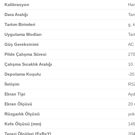
Kalibrasyon
Har
Dara Aralığı
Tam
Tartım Birimleri
g, k
Uygulama Modları
Tar
Güç Gereksinimi
AC 
Pilde Çalışma Süresi
270
Çalışma Sıcaklık Aralığı
10
Depolama Koşulu
-20
İletişim
RS2
Ekran Tipi
Ayd
Ekran Ölçüsü
20 
Rüzgarlık Ölçüsü
yok
Kefe Ölçüsü (mm)
145
Terazi Ölçüleri (ExBxY)
20