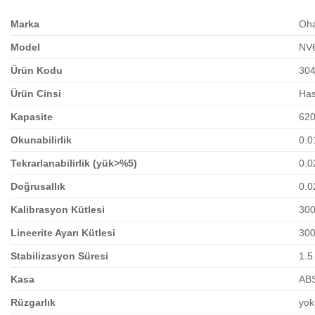
Marka
Oh
Model
NV
Ürün Kodu
30
Ürün Cinsi
Has
Kapasite
620
Okunabilirlik
0.0
Tekrarlanabilirlik (yük>%5)
0.0
Doğrusallık
0.0
Kalibrasyon Kütlesi
300
Lineerite Ayarı Kütlesi
300
Stabilizasyon Süresi
1.5
Kasa
ABS
Rüzgarlık
yok