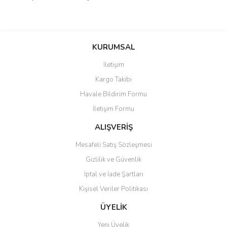
Bu ürünün fiyat bilgisi, resim, ürün açıklamalarında ve diğer
konularda yetersiz gördüğünüz noktaları öneri formunu kullanarak
Bu ürüne ilk yorumu siz yapın!
KURUMSAL
tarafımıza iletebilirsiniz.
Görüş ve önerileriniz için teşekkür ederiz.
İletişim
Yorum Yaz
Kargo Takibi
Ürün resmi kalitesiz, bozuk veya görüntülenemiyor.
Havale Bildirim Formu
Ürün açıklamasında eksik bilgiler bulunuyor.
İletişim Formu
Ürün bilgilerinde hatalar bulunuyor.
Ürün fiyatı diğer sitelerden daha pahalı.
ALIŞVERİŞ
Bu ürüne benzer farklı alternatifler olmalı.
Mesafeli Satış Sözleşmesi
Gizlilik ve Güvenlik
İptal ve İade Şartları
Kişisel Veriler Politikası
Gönder
ÜYELİK
Yeni Üyelik