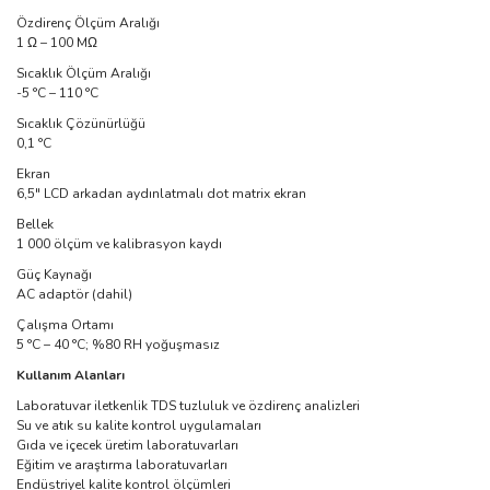
Özdirenç Ölçüm Aralığı
1 Ω – 100 MΩ
Sıcaklık Ölçüm Aralığı
-5 °C – 110 °C
Sıcaklık Çözünürlüğü
0,1 °C
Ekran
6,5" LCD arkadan aydınlatmalı dot matrix ekran
Bellek
1 000 ölçüm ve kalibrasyon kaydı
Güç Kaynağı
AC adaptör (dahil)
Çalışma Ortamı
5 °C – 40 °C; %80 RH yoğuşmasız
Kullanım Alanları
Laboratuvar iletkenlik TDS tuzluluk ve özdirenç analizleri
Su ve atık su kalite kontrol uygulamaları
Gıda ve içecek üretim laboratuvarları
Eğitim ve araştırma laboratuvarları
Endüstriyel kalite kontrol ölçümleri