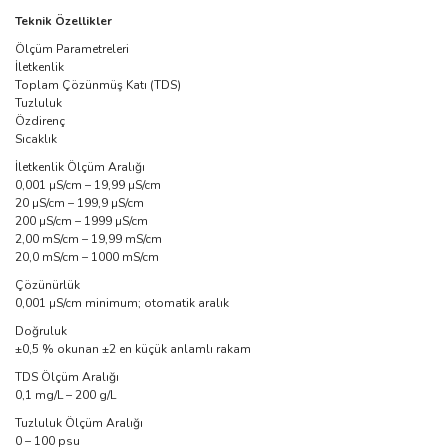
Teknik Özellikler
Ölçüm Parametreleri
İletkenlik
Toplam Çözünmüş Katı (TDS)
Tuzluluk
Özdirenç
Sıcaklık
İletkenlik Ölçüm Aralığı
0,001 µS/cm – 19,99 µS/cm
20 µS/cm – 199,9 µS/cm
200 µS/cm – 1999 µS/cm
2,00 mS/cm – 19,99 mS/cm
20,0 mS/cm – 1000 mS/cm
Çözünürlük
0,001 µS/cm minimum; otomatik aralık
Doğruluk
±0,5 % okunan ±2 en küçük anlamlı rakam
TDS Ölçüm Aralığı
0,1 mg/L – 200 g/L
Tuzluluk Ölçüm Aralığı
0 – 100 psu