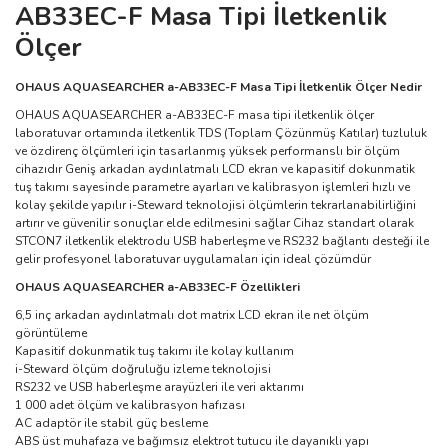
AB33EC-F Masa Tipi İletkenlik
Ölçer
OHAUS AQUASEARCHER a-AB33EC-F Masa Tipi İletkenlik Ölçer Nedir
OHAUS AQUASEARCHER a-AB33EC-F masa tipi iletkenlik ölçer
laboratuvar ortamında iletkenlik TDS (Toplam Çözünmüş Katılar) tuzluluk
ve özdirenç ölçümleri için tasarlanmış yüksek performanslı bir ölçüm
cihazıdır Geniş arkadan aydınlatmalı LCD ekran ve kapasitif dokunmatik
tuş takımı sayesinde parametre ayarları ve kalibrasyon işlemleri hızlı ve
kolay şekilde yapılır i-Steward teknolojisi ölçümlerin tekrarlanabilirliğini
artırır ve güvenilir sonuçlar elde edilmesini sağlar Cihaz standart olarak
STCON7 iletkenlik elektrodu USB haberleşme ve RS232 bağlantı desteği ile
gelir profesyonel laboratuvar uygulamaları için ideal çözümdür
OHAUS AQUASEARCHER a-AB33EC-F Özellikleri
6,5 inç arkadan aydınlatmalı dot matrix LCD ekran ile net ölçüm
görüntüleme
Kapasitif dokunmatik tuş takımı ile kolay kullanım
i-Steward ölçüm doğruluğu izleme teknolojisi
RS232 ve USB haberleşme arayüzleri ile veri aktarımı
1 000 adet ölçüm ve kalibrasyon hafızası
AC adaptör ile stabil güç besleme
ABS üst muhafaza ve bağımsız elektrot tutucu ile dayanıklı yapı