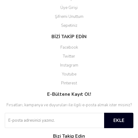
Üye Girişi
Şifremi Unuttum
Sepetiniz
BİZİ TAKİP EDİN
Facebook
Twitter
Instagram
Youtube
Pinterest
E-Bültene Kayıt Ol!
Fırsatları, kampanya ve duyuruları ile ilgili e-posta almak ister misiniz?
EKLE
Bizi Takip Edin