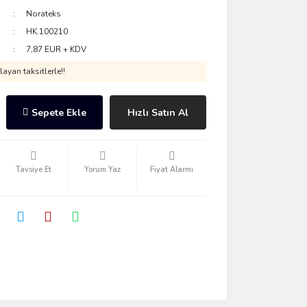
Norateks
HK.100210
7,87 EUR + KDV
ayan taksitlerle!!
Sepete Ekle
Hızlı Satın Al
Tavsiye Et
Yorum Yaz
Fiyat Alarmı