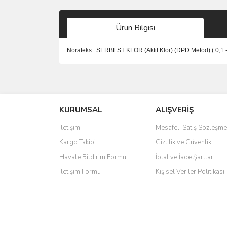
Ürün Bilgisi
Norateks SERBEST KLOR (Aktif Klor) (DPD Metod) ( 0,1 - 0,3 
Bu ürünün fiyat bilgisi, resim, ürün açıklamalarında 
Görüş ve önerileriniz için teşekkür ederiz.
KURUMSAL
ALIŞVERİŞ
Ürün resmi kalitesiz, bozuk veya görüntülenemiyo
Ürün açıklamasında eksik bilgiler bulunuyor.
İletişim
Mesafeli Satış Sözleşme
Ürün bilgilerinde hatalar bulunuyor.
Kargo Takibi
Gizlilik ve Güvenlik
Ürün fiyatı diğer sitelerden daha pahalı.
Havale Bildirim Formu
İptal ve İade Şartları
Bu ürüne benzer farklı alternatifler olmalı.
İletişim Formu
Kişisel Veriler Politikası