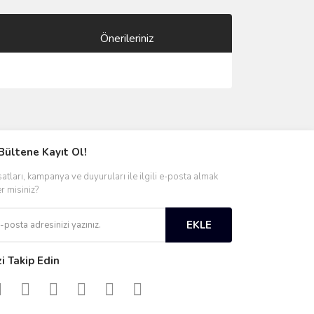
Önerileriniz
ımıza iletebilirsiniz.
Bültene Kayıt Ol!
satları, kampanya ve duyuruları ile ilgili e-posta almak
er misiniz?
EKLE
zi Takip Edin