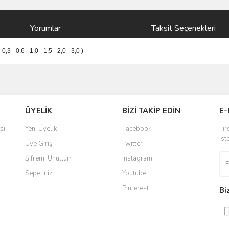
Yorumlar
Taksit Seçenekleri
- 0,6 - 1,0 - 1,5 - 2,0 - 3,0 )
ve diğer konularda yetersiz gördüğünüz noktaları öneri formunu kullanarak taraf
Bu ürüne ilk yorumu siz yapın!
ÜYELİK
BİZİ TAKİP EDİN
E-
r.
Yorum Yaz
si
Yeni Üyelik
Facebook
Fır
ist
Üye Girişi
Twitter
Şifremi Unuttum
Instagram
Sepetiniz
Youtube
Pinterest
Bi