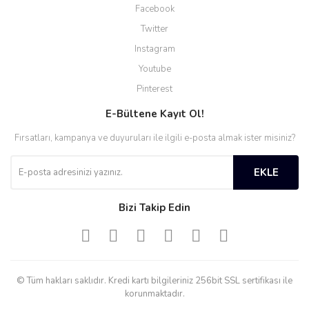
Facebook
Twitter
Instagram
Youtube
Pinterest
E-Bültene Kayıt Ol!
Fırsatları, kampanya ve duyuruları ile ilgili e-posta almak ister misiniz?
EKLE
Bizi Takip Edin
© Tüm hakları saklıdır. Kredi kartı bilgileriniz 256bit SSL sertifikası ile
korunmaktadır.