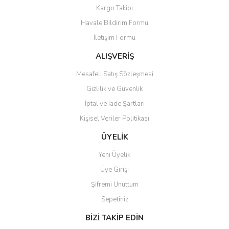
Yorum Yaz
Kargo Takibi
Ürün resmi kalitesiz, bozuk veya görüntülenemiyor.
Havale Bildirim Formu
Ürün açıklamasında eksik bilgiler bulunuyor.
İletişim Formu
Ürün bilgilerinde hatalar bulunuyor.
Ürün fiyatı diğer sitelerden daha pahalı.
ALIŞVERİŞ
Bu ürüne benzer farklı alternatifler olmalı.
Mesafeli Satış Sözleşmesi
Gizlilik ve Güvenlik
İptal ve İade Şartları
Kişisel Veriler Politikası
Gönder
ÜYELİK
Yeni Üyelik
Üye Girişi
Şifremi Unuttum
Sepetiniz
BİZİ TAKİP EDİN