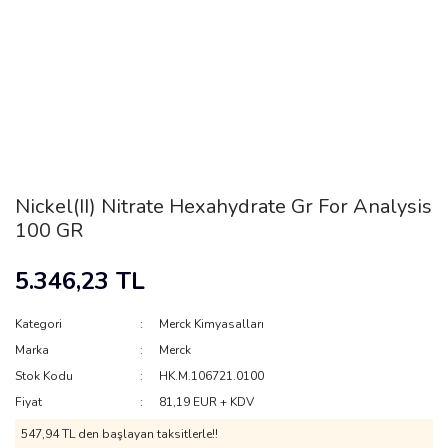
Nickel(II) Nitrate Hexahydrate Gr For Analysis
100 GR
5.346,23 TL
Kategori
Merck Kimyasalları
Marka
Merck
Stok Kodu
HK.M.106721.0100
Fiyat
81,19 EUR + KDV
547,94 TL den başlayan taksitlerle!!