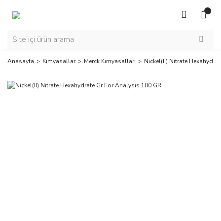
Anasayfa
Kimyasallar
Merck Kimyasalları
Nickel(II) Nitrate Hexahydr