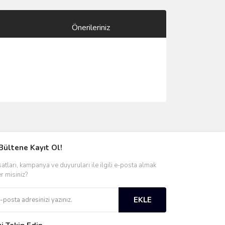
Önerileriniz
ımıza iletebilirsiniz.
Bültene Kayıt Ol!
satları, kampanya ve duyuruları ile ilgili e-posta almak
er misiniz?
EKLE