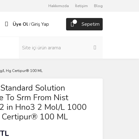
Hakkımızda
İletişim
Blog
Üye Ol
Giriş Yap
Sepetim
/
g/L Hg Certipur® 100 ML
Standard Solution
e To Srm From Nist
2 in Hno3 2 Mol/L 1000
 Certipur® 100 ML
 TL