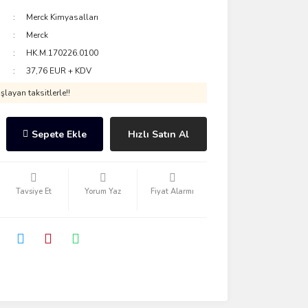
Merck Kimyasalları
Merck
HK.M.170226.0100
37,76 EUR + KDV
layan taksitlerle!!
Sepete Ekle
Hızlı Satın Al
Tavsiye Et
Yorum Yaz
Fiyat Alarmı