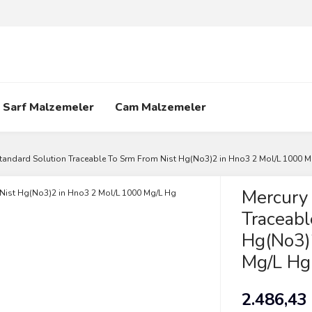
Sarf Malzemeler
Cam Malzemeler
tandard Solution Traceable To Srm From Nist Hg(No3)2 in Hno3 2 Mol/L 1000 M
Mercury 
Traceabl
Hg(No3)
Mg/L Hg
2.486,43