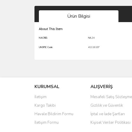
Ürün Bilgisi
About This Item
NACRES:
NA.24
UNSPSC Code:
41116107
Bu ürünün fiyat bilgisi, resim, ürün açıklamalarında 
Görüş ve önerileriniz için teşekkür ederiz.
KURUMSAL
ALIŞVERİŞ
Ürün resmi kalitesiz, bozuk veya görüntülenemiyo
Ürün açıklamasında eksik bilgiler bulunuyor.
İletişim
Mesafeli Satış Sözleşme
Ürün bilgilerinde hatalar bulunuyor.
Kargo Takibi
Gizlilik ve Güvenlik
Ürün fiyatı diğer sitelerden daha pahalı.
Havale Bildirim Formu
İptal ve İade Şartları
Bu ürüne benzer farklı alternatifler olmalı.
İletişim Formu
Kişisel Veriler Politikası