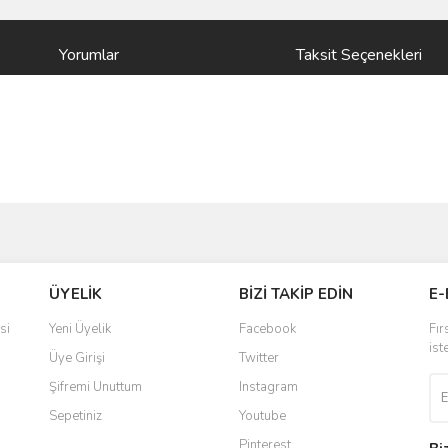
Yorumlar
Taksit Seçenekleri
ve diğer konularda yetersiz gördüğünüz noktaları öneri formunu kullanarak taraf
Bu ürüne ilk yorumu siz yapın!
ÜYELİK
BİZİ TAKİP EDİN
E-
r.
Yorum Yaz
si
Yeni Üyelik
Facebook
Fır
ist
Üye Girişi
Twitter
Şifremi Unuttum
Instagram
Sepetiniz
Youtube
Pinterest