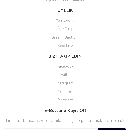
Kişisel Veriler Politikası
Gönder
ÜYELİK
Yeni Üyelik
Üye Girişi
Şifremi Unuttum
Sepetiniz
BİZİ TAKİP EDİN
Facebook
Twitter
Instagram
Youtube
Pinterest
E-Bültene Kayıt Ol!
Fırsatları, kampanya ve duyuruları ile ilgili e-posta almak ister misiniz?