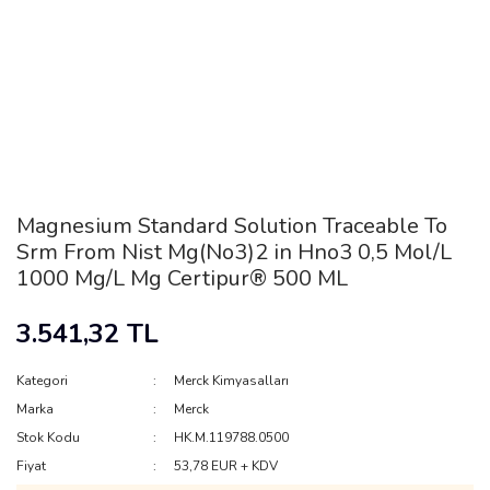
Magnesium Standard Solution Traceable To
Srm From Nist Mg(No3)2 in Hno3 0,5 Mol/L
1000 Mg/L Mg Certipur® 500 ML
3.541,32 TL
Kategori
Merck Kimyasalları
Marka
Merck
Stok Kodu
HK.M.119788.0500
Fiyat
53,78 EUR + KDV