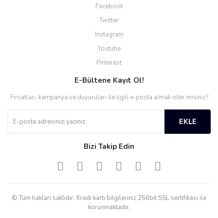
Facebook
Twitter
Instagram
Youtube
Pinterest
E-Bültene Kayıt Ol!
Fırsatları, kampanya ve duyuruları ile ilgili e-posta almak ister misiniz?
EKLE
Bizi Takip Edin
© Tüm hakları saklıdır. Kredi kartı bilgileriniz 256bit SSL sertifikası ile
korunmaktadır.