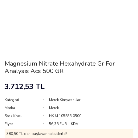
Magnesium Nitrate Hexahydrate Gr For
Analysis Acs 500 GR
3.712,53 TL
Kategori
Merck Kimyasalları
Marka
Merck
Stok Kodu
HK.M.105853.0500
Fiyat
56,38 EUR + KDV
380,50 TL den başlayan taksitlerle!!