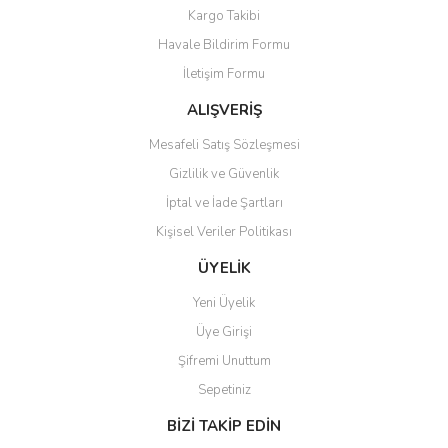
Yorum Yaz
Kargo Takibi
Ürün resmi kalitesiz, bozuk veya görüntülenemiyor.
Havale Bildirim Formu
Ürün açıklamasında eksik bilgiler bulunuyor.
İletişim Formu
Ürün bilgilerinde hatalar bulunuyor.
Ürün fiyatı diğer sitelerden daha pahalı.
ALIŞVERİŞ
Bu ürüne benzer farklı alternatifler olmalı.
Mesafeli Satış Sözleşmesi
Gizlilik ve Güvenlik
İptal ve İade Şartları
Kişisel Veriler Politikası
Gönder
ÜYELİK
Yeni Üyelik
Üye Girişi
Şifremi Unuttum
Sepetiniz
BİZİ TAKİP EDİN