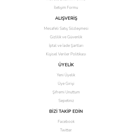
Ürün açıklamasında eksik bilgiler bulunuyor.
İletişim Formu
Ürün bilgilerinde hatalar bulunuyor.
Ürün fiyatı diğer sitelerden daha pahalı.
ALIŞVERİŞ
Bu ürüne benzer farklı alternatifler olmalı.
Mesafeli Satış Sözleşmesi
Gizlilik ve Güvenlik
İptal ve İade Şartları
Kişisel Veriler Politikası
Gönder
ÜYELİK
Yeni Üyelik
Üye Girişi
Şifremi Unuttum
Sepetiniz
BİZİ TAKİP EDİN
Facebook
Twitter