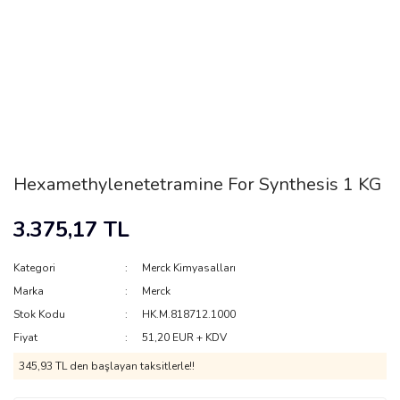
Hexamethylenetetramine For Synthesis 1 KG
3.375,17 TL
Kategori
Merck Kimyasalları
Marka
Merck
Stok Kodu
HK.M.818712.1000
Fiyat
51,20 EUR + KDV
345,93 TL den başlayan taksitlerle!!