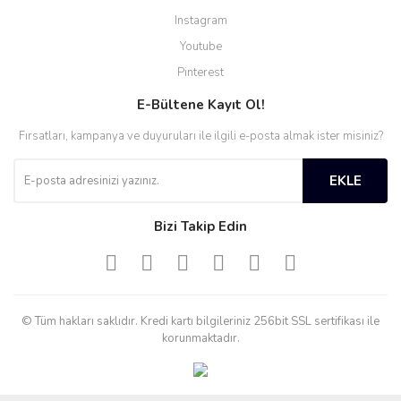
Instagram
Youtube
Pinterest
E-Bültene Kayıt Ol!
Fırsatları, kampanya ve duyuruları ile ilgili e-posta almak ister misiniz?
EKLE
Bizi Takip Edin
© Tüm hakları saklıdır. Kredi kartı bilgileriniz 256bit SSL sertifikası ile
korunmaktadır.