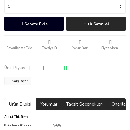
Sepete Ekle
Hızlı Satın Al
Tavsiye Et
Yorum Yaz
Fiyat Alarmı
Ürün Paylaş :
Karşılaştır
Ürün Bilgisi
Yorumlar
Taksit Seçenekleri
Önerilerin
About This Item
Empirical Formula (Hill Notation):
C
H
N
6
12
4