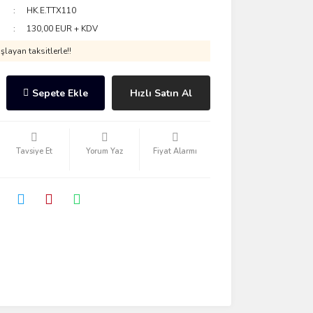
HK.E.TTX110
130,00 EUR + KDV
layan taksitlerle!!
Sepete Ekle
Hızlı Satın Al
Tavsiye Et
Yorum Yaz
Fiyat Alarmı