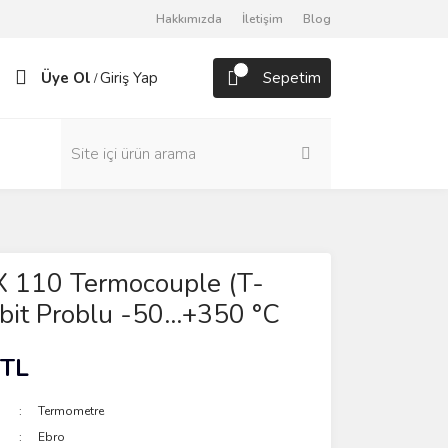
Hakkımızda
İletişim
Blog
Üye Ol
Giriş Yap
Sepetim
/
X 110 Termocouple (T-
bit Problu -50...+350 °C
 TL
Termometre
Ebro