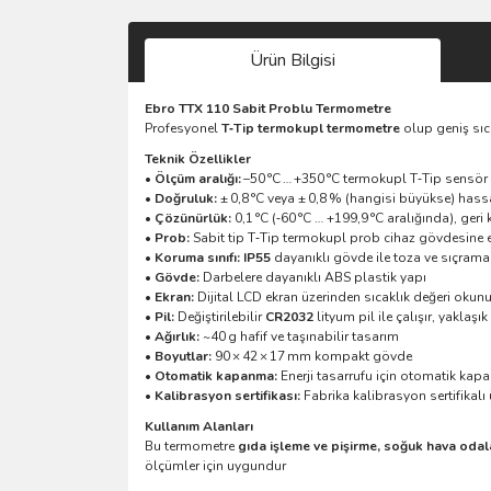
Ürün Bilgisi
Ebro TTX 110 Sabit Problu Termometre
Profesyonel
T‑Tip termokupl termometre
olup geniş sıca
Teknik Özellikler
•
Ölçüm aralığı:
–50 °C … +350 °C termokupl T‑Tip sensör i
•
Doğruluk:
± 0,8 °C veya ± 0,8 % (hangisi büyükse) has
•
Çözünürlük:
0,1 °C (‑60 °C … +199,9 °C aralığında), geri
•
Prob:
Sabit tip T‑Tip termokupl prob cihaz gövdesine e
•
Koruma sınıfı:
IP55
dayanıklı gövde ile toza ve sıçrama
•
Gövde:
Darbelere dayanıklı ABS plastik yapı
•
Ekran:
Dijital LCD ekran üzerinden sıcaklık değeri okunu
•
Pil:
Değiştirilebilir
CR2032
lityum pil ile çalışır, yaklaş
•
Ağırlık:
~40 g hafif ve taşınabilir tasarım
•
Boyutlar:
90 × 42 × 17 mm kompakt gövde
•
Otomatik kapanma:
Enerji tasarrufu için otomatik kap
•
Kalibrasyon sertifikası:
Fabrika kalibrasyon sertifikalı
Kullanım Alanları
Bu termometre
gıda işleme ve pişirme, soğuk hava odal
ölçümler için uygundur