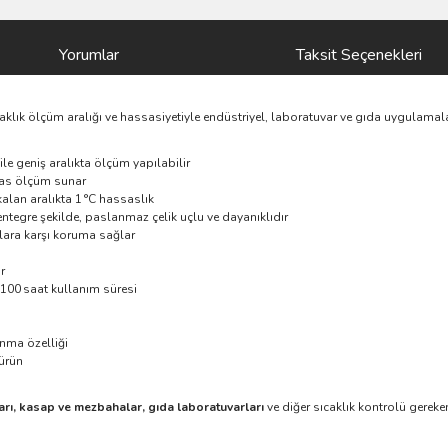
Yorumlar
Taksit Seçenekleri
klık ölçüm aralığı ve hassasiyetiyle endüstriyel, laboratuvar ve gıda uygulamalar
le geniş aralıkta ölçüm yapılabilir
sas ölçüm sunar
 kalan aralıkta 1 °C hassaslık
ntegre şekilde, paslanmaz çelik uçlu ve dayanıklıdır
lara karşı koruma sağlar
r
ık 100 saat kullanım süresi
anma özelliği
 ürün
arı, kasap ve mezbahalar, gıda laboratuvarları
ve diğer sıcaklık kontrolü gere