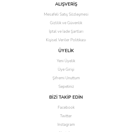
Ürün fiyatı diğer sitelerden daha pahalı.
ALIŞVERİŞ
Bu ürüne benzer farklı alternatifler olmalı.
Mesafeli Satış Sözleşmesi
Gizlilik ve Güvenlik
İptal ve İade Şartları
Kişisel Veriler Politikası
Gönder
ÜYELİK
Yeni Üyelik
Üye Girişi
Şifremi Unuttum
Sepetiniz
BİZİ TAKİP EDİN
Facebook
Twitter
Instagram