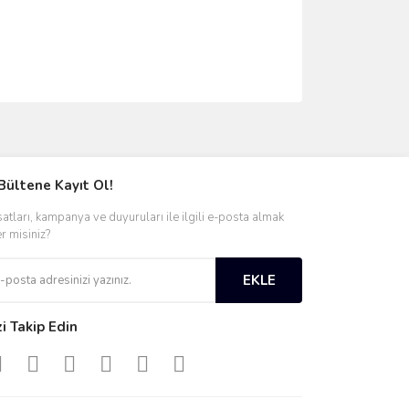
ımıza iletebilirsiniz.
Bültene Kayıt Ol!
satları, kampanya ve duyuruları ile ilgili e-posta almak
er misiniz?
EKLE
zi Takip Edin