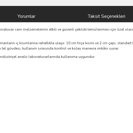
Yorumlar
Taksit Seçenekleri
boratuvar cam malzemelerinin etkili ve güvenli şekilde temizlenmesi için özel olarak
rın iç kısımlarına rahatlıkla ulaşır. 10 cm fırça kısmı ve 2 cm çapı, standart bür
lı tel gövdesi, kullanım sırasında kontrol ve kolay manevra imkânı sunar.
 endüstriyel analiz laboratuvarlarında kullanıma uygundur.