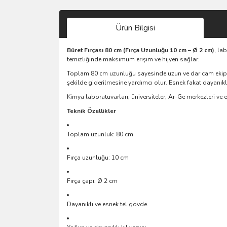
Ürün Bilgisi
Büret Fırçası 80 cm (Fırça Uzunluğu 10 cm – Ø 2 cm)
, la
temizliğinde maksimum erişim ve hijyen sağlar.
Toplam 80 cm uzunluğu sayesinde uzun ve dar cam ekipmanla
şekilde giderilmesine yardımcı olur. Esnek fakat dayanık
Kimya laboratuvarları, üniversiteler, Ar-Ge merkezleri ve
Teknik Özellikler
Toplam uzunluk: 80 cm
Fırça uzunluğu: 10 cm
Fırça çapı: Ø 2 cm
Dayanıklı ve esnek tel gövde