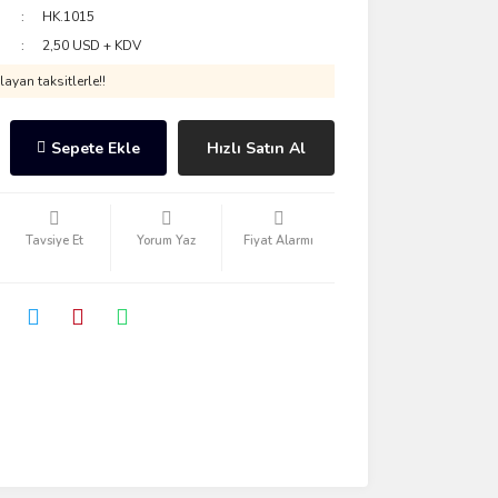
HK.1015
2,50 USD + KDV
ayan taksitlerle!!
Sepete Ekle
Hızlı Satın Al
Tavsiye Et
Yorum Yaz
Fiyat Alarmı