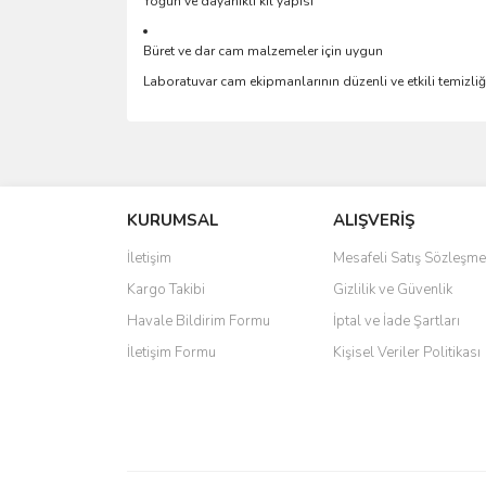
Yoğun ve dayanıklı kıl yapısı
Büret ve dar cam malzemeler için uygun
Laboratuvar cam ekipmanlarının düzenli ve etkili temizliği
Bu ürünün fiyat bilgisi, resim, ürün açıklamalarında 
Görüş ve önerileriniz için teşekkür ederiz.
KURUMSAL
ALIŞVERİŞ
Ürün resmi kalitesiz, bozuk veya görüntülenemiyo
Ürün açıklamasında eksik bilgiler bulunuyor.
İletişim
Mesafeli Satış Sözleşme
Ürün bilgilerinde hatalar bulunuyor.
Kargo Takibi
Gizlilik ve Güvenlik
Ürün fiyatı diğer sitelerden daha pahalı.
Havale Bildirim Formu
İptal ve İade Şartları
Bu ürüne benzer farklı alternatifler olmalı.
İletişim Formu
Kişisel Veriler Politikası