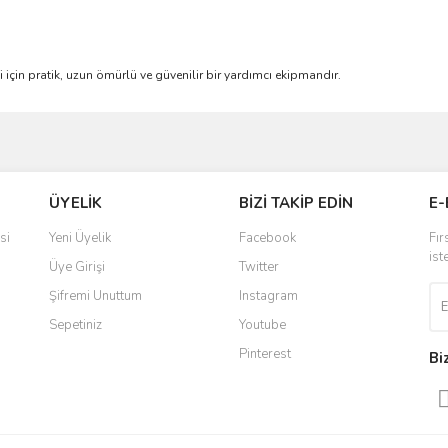
 için pratik, uzun ömürlü ve güvenilir bir yardımcı ekipmandır.
ve diğer konularda yetersiz gördüğünüz noktaları öneri formunu kullanarak taraf
Bu ürüne ilk yorumu siz yapın!
ÜYELİK
BİZİ TAKİP EDİN
E-
r.
Yorum Yaz
si
Yeni Üyelik
Facebook
Fır
ist
Üye Girişi
Twitter
Şifremi Unuttum
Instagram
Sepetiniz
Youtube
Pinterest
Bi