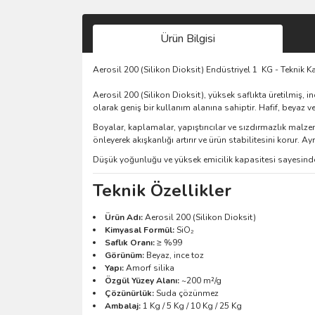
Ürün Bilgisi
Aerosil 200 (Silikon Dioksit) Endüstriyel 1 KG - Teknik Ka
Aerosil 200 (Silikon Dioksit), yüksek saflıkta üretilmiş, in
olarak geniş bir kullanım alanına sahiptir. Hafif, bey
Boyalar, kaplamalar, yapıştırıcılar ve sızdırmazlık malz
önleyerek akışkanlığı artırır ve ürün stabilitesini korur.
Düşük yoğunluğu ve yüksek emicilik kapasitesi sayesinde 
Teknik Özellikler
Ürün Adı:
Aerosil 200 (Silikon Dioksit)
Kimyasal Formül:
SiO₂
Saflık Oranı:
≥ %99
Görünüm:
Beyaz, ince toz
Yapı:
Amorf silika
Özgül Yüzey Alanı:
~200 m²/g
Çözünürlük:
Suda çözünmez
Ambalaj:
1 Kg / 5 Kg / 10 Kg / 25 Kg