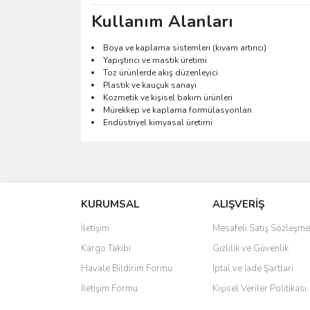
Kullanım Alanları
Boya ve kaplama sistemleri (kıvam artırıcı)
Yapıştırıcı ve mastik üretimi
Toz ürünlerde akış düzenleyici
Plastik ve kauçuk sanayi
Kozmetik ve kişisel bakım ürünleri
Mürekkep ve kaplama formülasyonları
Endüstriyel kimyasal üretimi
Bu ürünün fiyat bilgisi, resim, ürün açıklamalarında 
Görüş ve önerileriniz için teşekkür ederiz.
KURUMSAL
ALIŞVERİŞ
Ürün resmi kalitesiz, bozuk veya görüntülenemiyo
Ürün açıklamasında eksik bilgiler bulunuyor.
İletişim
Mesafeli Satış Sözleşme
Ürün bilgilerinde hatalar bulunuyor.
Kargo Takibi
Gizlilik ve Güvenlik
Ürün fiyatı diğer sitelerden daha pahalı.
Havale Bildirim Formu
İptal ve İade Şartları
Bu ürüne benzer farklı alternatifler olmalı.
İletişim Formu
Kişisel Veriler Politikası