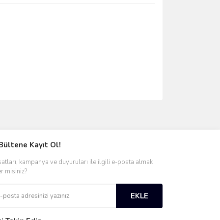
ımıza iletebilirsiniz.
Bültene Kayıt Ol!
satları, kampanya ve duyuruları ile ilgili e-posta almak
er misiniz?
EKLE