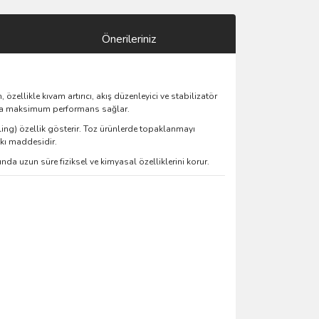
Önerileriniz
özellikle kıvam artırıcı, akış düzenleyici ve stabilizatör
arda maksimum performans sağlar.
ling) özellik gösterir. Toz ürünlerde topaklanmayı
tkı maddesidir.
a uzun süre fiziksel ve kimyasal özelliklerini korur.