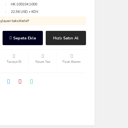
HK.100104.1000
22,56 USD + KDV
layan taksitlerle!!
Sepete Ekle
Hızlı Satın Al
Tavsiye Et
Yorum Yaz
Fiyat Alarmı