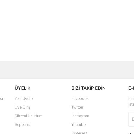
ve diğer konularda yetersiz gördüğünüz noktaları öneri formunu kullanarak taraf
Bu ürüne ilk yorumu siz yapın!
ÜYELİK
BİZİ TAKİP EDİN
E-
r.
Yorum Yaz
si
Yeni Üyelik
Facebook
Fır
ist
Üye Girişi
Twitter
Şifremi Unuttum
Instagram
Sepetiniz
Youtube
Pinterest