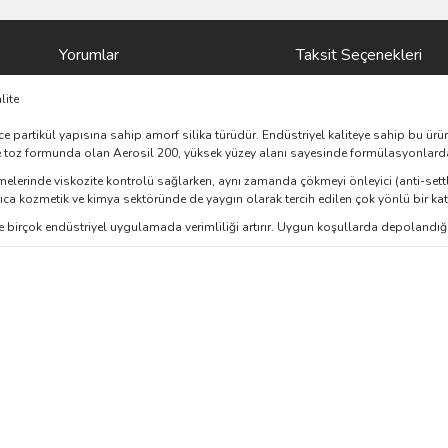
Yorumlar
Taksit Seçenekleri
lite
ce partikül yapısına sahip amorf silika türüdür. Endüstriyel kaliteye sahip bu ürün, 
az ve toz formunda olan Aerosil 200, yüksek yüzey alanı sayesinde formülasyonl
emelerinde viskozite kontrolü sağlarken, aynı zamanda çökmeyi önleyici (anti-sett
 Ayrıca kozmetik ve kimya sektöründe de yaygın olarak tercih edilen çok yönlü bir ka
birçok endüstriyel uygulamada verimliliği artırır. Uygun koşullarda depolandığınd