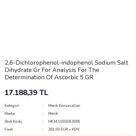
2,6-Dichlorophenol-indophenol Sodium Salt
Dihydrate Gr For Analysis For The
Determination Of Ascorbic 5 GR
17.188,39 TL
Kategori
Merck Kimyasalları
Marka
Merck
Stok Kodu
HK.M.103028.0005
Fiyat
261,03 EUR + KDV