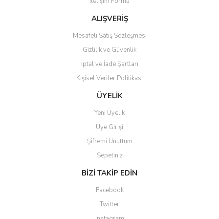
İletişim Formu
Ürün bilgilerinde hatalar bulunuyor.
Ürün fiyatı diğer sitelerden daha pahalı.
ALIŞVERİŞ
Bu ürüne benzer farklı alternatifler olmalı.
Mesafeli Satış Sözleşmesi
Gizlilik ve Güvenlik
İptal ve İade Şartları
Kişisel Veriler Politikası
Gönder
ÜYELİK
Yeni Üyelik
Üye Girişi
Şifremi Unuttum
Sepetiniz
BİZİ TAKİP EDİN
Facebook
Twitter
Instagram