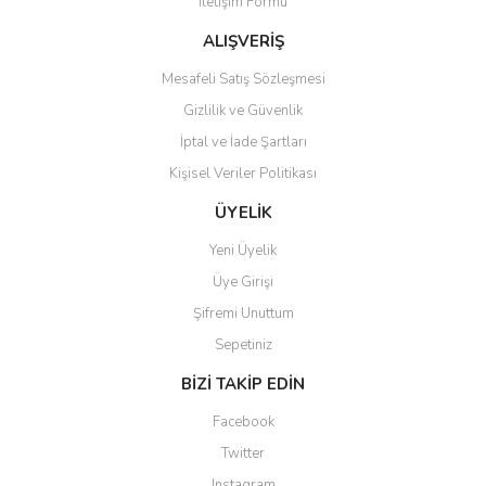
İletişim Formu
Ürün bilgilerinde hatalar bulunuyor.
Ürün fiyatı diğer sitelerden daha pahalı.
ALIŞVERİŞ
Bu ürüne benzer farklı alternatifler olmalı.
Mesafeli Satış Sözleşmesi
Gizlilik ve Güvenlik
İptal ve İade Şartları
Kişisel Veriler Politikası
Gönder
ÜYELİK
Yeni Üyelik
Üye Girişi
Şifremi Unuttum
Sepetiniz
BİZİ TAKİP EDİN
Facebook
Twitter
Instagram