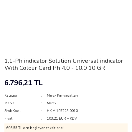
1,1-Ph indicator Solution Universal indicator
With Colour Card Ph 4.0 - 10.0 10 GR
6.796,21 TL
Kategori
Merck Kimyasalları
Marka
Merck
Stok Kodu
HK.M.107225.0010
Fiyat
103,21 EUR + KDV
696,55 TL den başlayan taksitlerle!!